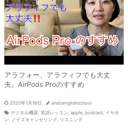
アラフォー、アラフィフでも大丈
夫。AirPods Proのすすめ
2020年1月19日
andoenglishschool
デジタル機器
,
英語レッスン
,
apple
,
podcast
,
イヤホ
ン
,
ノイズキャンセリング
,
リスニング