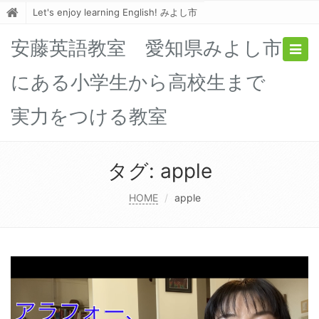
Let's enjoy learning English! みよし市
安藤英語教室 愛知県みよし市
Togg
navig
にある小学生から高校生まで
実力をつける教室
タグ:
apple
HOME
apple