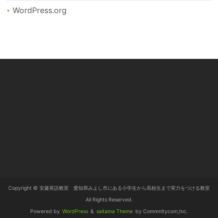
WordPress.org
Copyright © 安藤英語教室 愛知県みよし市にある小学生から高校生まで実力をつける教室
All Rights Reserved.
Powered by
WordPress
&
saitama Theme
by Commnitycom,Inc.