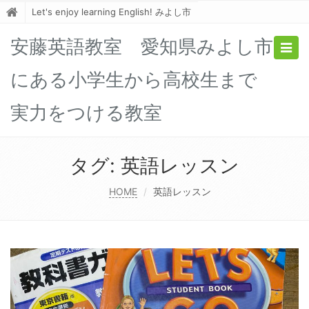
Let's enjoy learning English! みよし市
安藤英語教室 愛知県みよし市
Togg
navig
にある小学生から高校生まで
実力をつける教室
タグ:
英語レッスン
HOME
英語レッスン