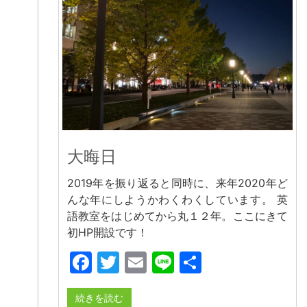
大晦日
2019年を振り返ると同時に、来年2020年ど
んな年にしようかわくわくしています。 英
語教室をはじめてから丸１２年。ここにきて
初HP開設です！
Facebook
Twitter
Email
Line
共
有
続きを読む