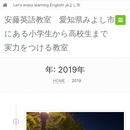
Let's enjoy learning English! みよし市
安藤英語教室 愛知県みよし市
Togg
navig
にある小学生から高校生まで
実力をつける教室
年:
2019年
HOME
2019