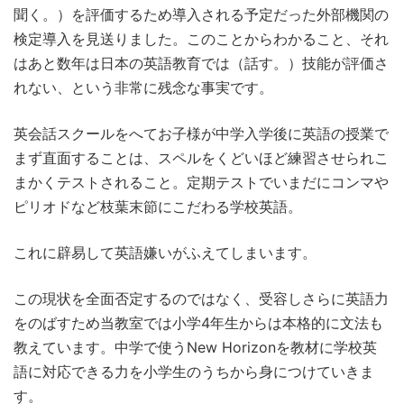
聞く。）を評価するため導入される予定だった外部機関の
検定導入を見送りました。このことからわかること、それ
はあと数年は日本の英語教育では（話す。）技能が評価さ
れない、という非常に残念な事実です。
英会話スクールをへてお子様が中学入学後に英語の授業で
まず直面することは、スペルをくどいほど練習させられこ
まかくテストされること。定期テストでいまだにコンマや
ピリオドなど枝葉末節にこだわる学校英語。
これに辟易して英語嫌いがふえてしまいます。
この現状を全面否定するのではなく、受容しさらに英語力
をのばすため当教室では小学4年生からは本格的に文法も
教えています。中学で使うNew Horizonを教材に学校英
語に対応できる力を小学生のうちから身につけていきま
す。